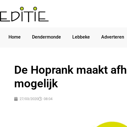
Home
Dendermonde
Lebbeke
Adverteren
De Hoprank maakt afha
mogelijk
27/03/2020
08:04