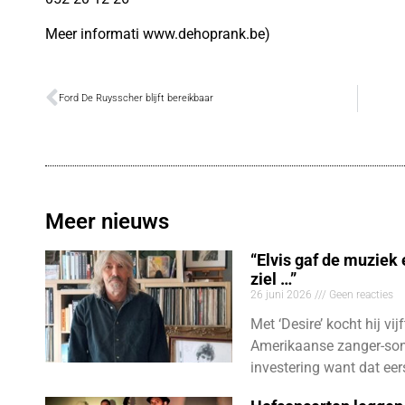
Meer informati www.dehoprank.be)
Ford De Ruysscher blijft bereikbaar
Meer nieuws
“Elvis gaf de muziek
ziel …”
26 juni 2026
Geen reacties
Met ‘Desire’ kocht hij vij
Amerikaanse zanger-son
investering want dat eer