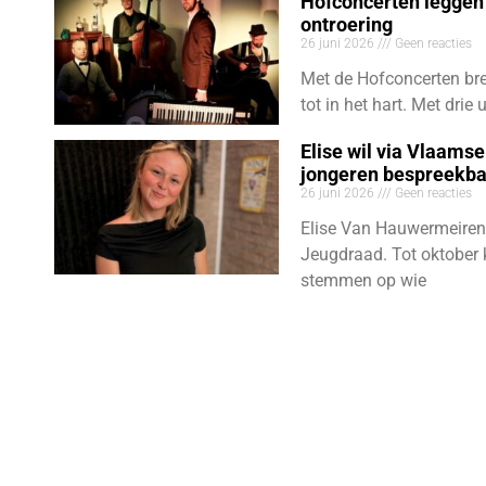
Hofconcerten leggen 
ontroering
26 juni 2026
Geen reacties
Met de Hofconcerten bre
tot in het hart. Met dri
Elise wil via Vlaams
jongeren bespreekb
26 juni 2026
Geen reacties
Elise Van Hauwermeiren
Jeugdraad. Tot oktober 
stemmen op wie