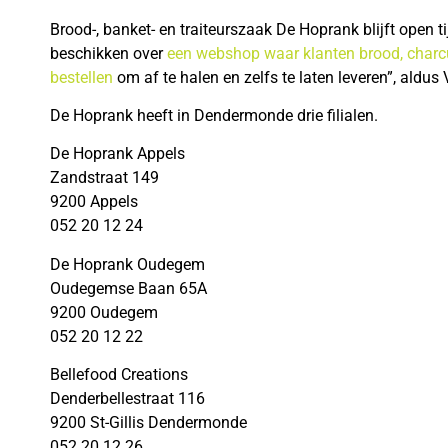
Brood-, banket- en traiteurszaak De Hoprank blijft open t
beschikken over
een webshop waar klanten brood, charcu
bestellen
om af te halen en zelfs te laten leveren”, aldu
De Hoprank heeft in Dendermonde drie filialen.
De Hoprank Appels
Zandstraat 149
9200 Appels
052 20 12 24
De Hoprank Oudegem
Oudegemse Baan 65A
9200 Oudegem
052 20 12 22
Bellefood Creations
Denderbellestraat 116
9200 St-Gillis Dendermonde
052 20 12 26