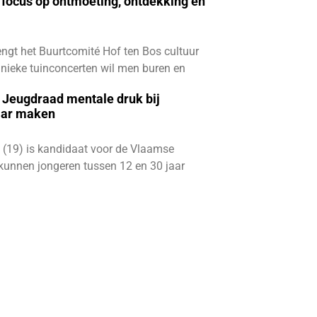
focus op ontmoeting, ontdekking en
ngt het Buurtcomité Hof ten Bos cultuur
e unieke tuinconcerten wil men buren en
e Jeugdraad mentale druk bij
aar maken
 (19) is kandidaat voor de Vlaamse
kunnen jongeren tussen 12 en 30 jaar