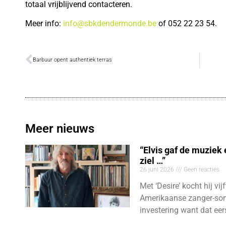
totaal vrijblijvend contacteren.
Meer info:
info@sbkdendermonde.be
of 052 22 23 54.
Barbuur opent authentiek terras
Meer nieuws
“Elvis gaf de muziek
ziel …”
26 juni 2026
Geen reacties
Met ‘Desire’ kocht hij vij
Amerikaanse zanger-son
investering want dat eer