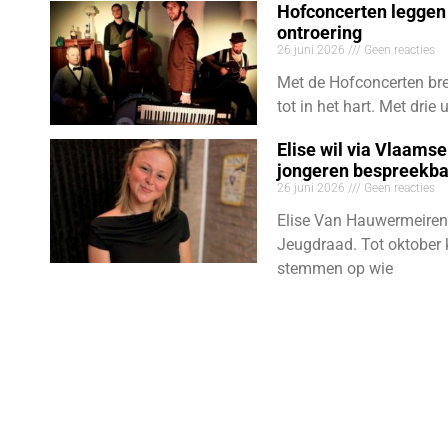
Hofconcerten leggen 
ontroering
26 juni 2026
Geen reacties
Met de Hofconcerten bre
tot in het hart. Met dri
Elise wil via Vlaams
jongeren bespreekb
26 juni 2026
Geen reacties
Elise Van Hauwermeiren
Jeugdraad. Tot oktober 
stemmen op wie