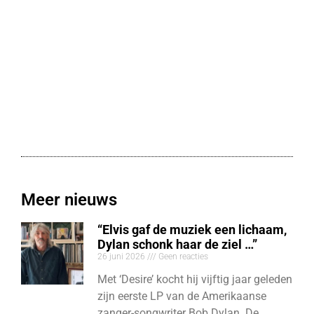
Meer nieuws
“Elvis gaf de muziek een lichaam,
Dylan schonk haar de ziel …”
26 juni 2026
Geen reacties
Met ‘Desire’ kocht hij vijftig jaar geleden
zijn eerste LP van de Amerikaanse
zanger-songwriter Bob Dylan. De