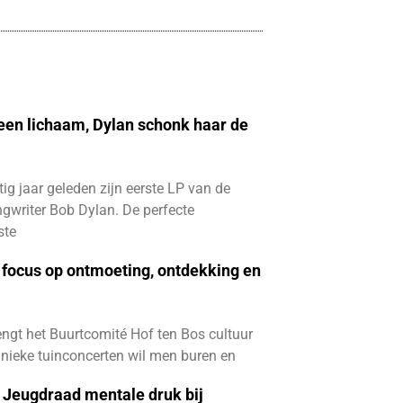
 een lichaam, Dylan schonk haar de
ftig jaar geleden zijn eerste LP van de
gwriter Bob Dylan. De perfecte
ste
focus op ontmoeting, ontdekking en
ngt het Buurtcomité Hof ten Bos cultuur
e unieke tuinconcerten wil men buren en
e Jeugdraad mentale druk bij