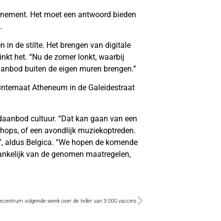
enement. Het moet een antwoord bieden
.
in de stilte. Het brengen van digitale
inkt het. “Nu de zomer lonkt, waarbij
raanbod buiten de eigen muren brengen.”
internaat Atheneum in de Galeidestraat
daanbod cultuur. “Dat kan gaan van een
rkshops, of een avondlijk muziekoptreden.
r”, aldus Belgica. “We hopen de komende
ankelijk van de genomen maatregelen,
ecentrum volgende week over de teller van 3.000 vaccins