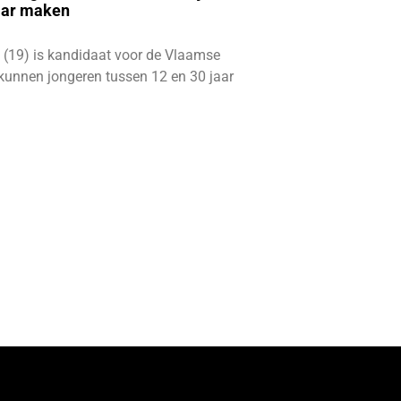
aar maken
 (19) is kandidaat voor de Vlaamse
kunnen jongeren tussen 12 en 30 jaar