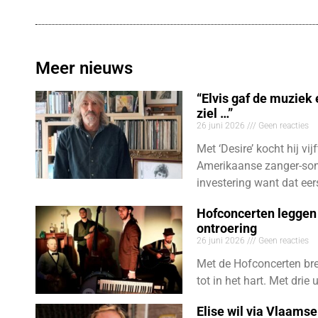
Meer nieuws
“Elvis gaf de muziek
ziel …”
26 juni 2026
Geen reacties
Met ‘Desire’ kocht hij vij
Amerikaanse zanger-son
investering want dat eer
Hofconcerten leggen 
ontroering
26 juni 2026
Geen reacties
Met de Hofconcerten bre
tot in het hart. Met dri
Elise wil via Vlaams