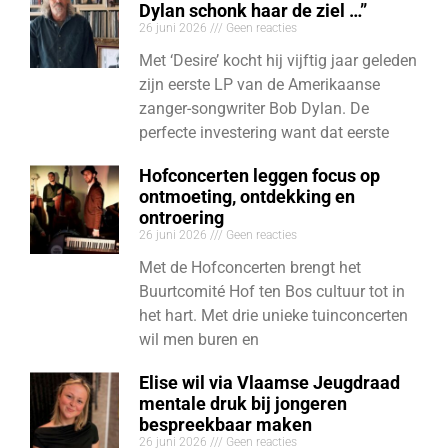
Dylan schonk haar de ziel …”
26 juni 2026
Geen reacties
Met ‘Desire’ kocht hij vijftig jaar geleden
zijn eerste LP van de Amerikaanse
zanger-songwriter Bob Dylan. De
perfecte investering want dat eerste
Hofconcerten leggen focus op
ontmoeting, ontdekking en
ontroering
26 juni 2026
Geen reacties
Met de Hofconcerten brengt het
Buurtcomité Hof ten Bos cultuur tot in
het hart. Met drie unieke tuinconcerten
wil men buren en
Elise wil via Vlaamse Jeugdraad
mentale druk bij jongeren
bespreekbaar maken
26 juni 2026
Geen reacties