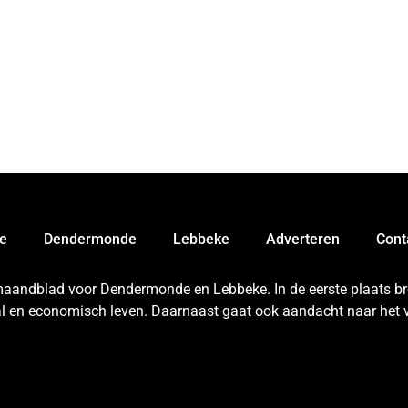
e
Dendermonde
Lebbeke
Adverteren
Cont
 maandblad voor Dendermonde en Lebbeke. In de eerste plaats bren
aal en economisch leven. Daarnaast gaat ook aandacht naar het v