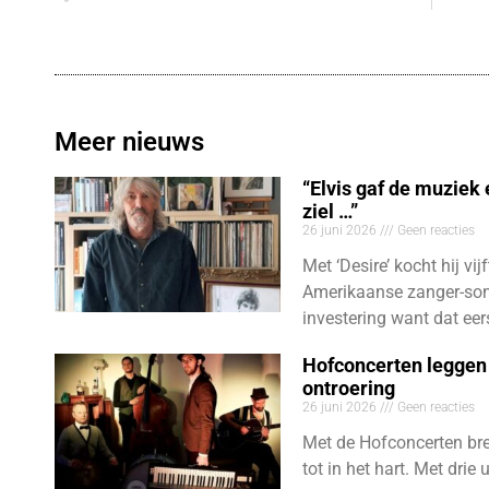
Meer nieuws
“Elvis gaf de muziek
ziel …”
26 juni 2026
Geen reacties
Met ‘Desire’ kocht hij vij
Amerikaanse zanger-son
investering want dat eer
Hofconcerten leggen 
ontroering
26 juni 2026
Geen reacties
Met de Hofconcerten bre
tot in het hart. Met dri