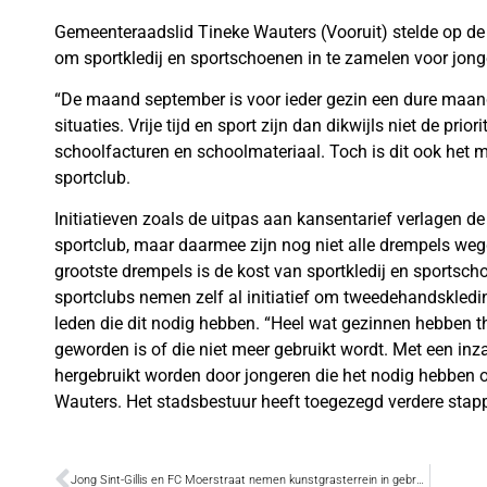
Gemeenteraadslid Tineke Wauters (Vooruit) stelde op d
om sportkledij en sportschoenen in te zamelen voor jong
“De maand september is voor ieder gezin een dure maan
situaties. Vrije tijd en sport zijn dan dikwijls niet de prio
schoolfacturen en schoolmateriaal. Toch is dit ook het
sportclub.
Initiatieven zoals de uitpas aan kansentarief verlagen de
sportclub, maar daarmee zijn nog niet alle drempels weg
grootste drempels is de kost van sportkledij en sports
sportclubs nemen zelf al initiatief om tweedehandskledi
leden die dit nodig hebben. “Heel wat gezinnen hebben thu
geworden is of die niet meer gebruikt wordt. Met een in
hergebruikt worden door jongeren die het nodig hebben o
Wauters. Het stadsbestuur heeft toegezegd verdere sta
Jong Sint-Gillis en FC Moerstraat nemen kunstgrasterrein in gebruik