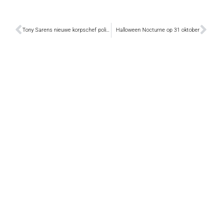
Tony Sarens nieuwe korpschef politiezone Buggenhout-Lebbeke
Halloween Nocturne op 31 oktober