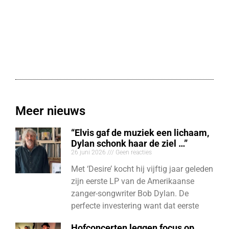
Meer nieuws
“Elvis gaf de muziek een lichaam,
Dylan schonk haar de ziel …”
26 juni 2026
Geen reacties
Met ‘Desire’ kocht hij vijftig jaar geleden
zijn eerste LP van de Amerikaanse
zanger-songwriter Bob Dylan. De
perfecte investering want dat eerste
Hofconcerten leggen focus op