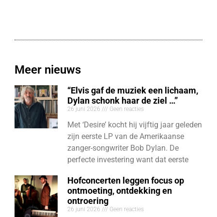
Meer nieuws
“Elvis gaf de muziek een lichaam,
Dylan schonk haar de ziel …”
26 juni 2026
Geen reacties
Met ‘Desire’ kocht hij vijftig jaar geleden
zijn eerste LP van de Amerikaanse
zanger-songwriter Bob Dylan. De
perfecte investering want dat eerste
Hofconcerten leggen focus op
ontmoeting, ontdekking en
ontroering
26 juni 2026
Geen reacties