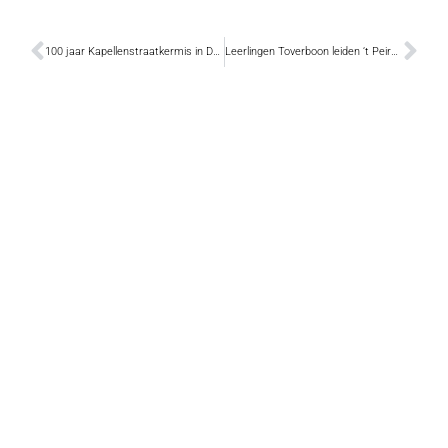
100 jaar Kapellenstraatkermis in Denderbelle
Leerlingen Toverboon leiden ‘t Peird van Sint-Gillis