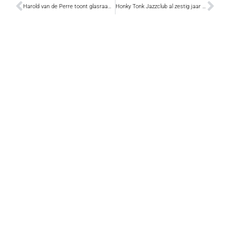
Harold van de Perre toont glasraamkunst in Onze-Lieve-Vrouwekerk
Honky Tonk Jazzclub al zestig jaar het Vlaams jazzmekka