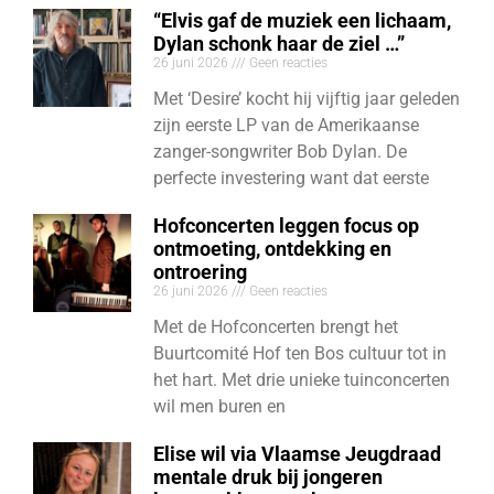
“Elvis gaf de muziek een lichaam,
Dylan schonk haar de ziel …”
26 juni 2026
Geen reacties
Met ‘Desire’ kocht hij vijftig jaar geleden
zijn eerste LP van de Amerikaanse
zanger-songwriter Bob Dylan. De
perfecte investering want dat eerste
Hofconcerten leggen focus op
ontmoeting, ontdekking en
ontroering
26 juni 2026
Geen reacties
Met de Hofconcerten brengt het
Buurtcomité Hof ten Bos cultuur tot in
het hart. Met drie unieke tuinconcerten
wil men buren en
Elise wil via Vlaamse Jeugdraad
mentale druk bij jongeren