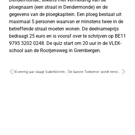
ploegnaam (een straat in Dendermonde) en de
gegevens van de ploegkapitein. Een ploeg bestaat uit
maximaal 5 personen waarvan er minstens twee in de
betreffende straat moeten wonen. De deelnameprijs
bedraagt 25 euro en is vooraf over te schrijven op BE11
9795 3202 0248. De quiz start om 20 uur in de VLEK-
school aan de Rootjensweg in Grembergen.
“Al veertig jaar slaagt Suikerbol erin om kinderen en volwassenen mee te voeren naar onze droomwereld”
‘De laatste Toekomst’ wordt eerste boek in reeks rond commissaris Meerschaut