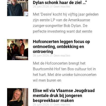
Dylan schonk haar de ziel …”
26 juni 2026
Geen reacties
Met ‘Desire’ kocht hij vijftig jaar geleden
zijn eerste LP van de Amerikaanse
zanger-songwriter Bob Dylan. De
perfecte investering want dat eerste
Hofconcerten leggen focus op
ontmoeting, ontdekking en
ontroering
26 juni 2026
Geen reacties
Met de Hofconcerten brengt het
Buurtcomité Hof ten Bos cultuur tot in
het hart. Met drie unieke tuinconcerten
wil men buren en
Elise wil via Vlaamse Jeugdraad
mentale druk bij jongeren
bespreekbaar maken
26 juni 2026
Geen reacties