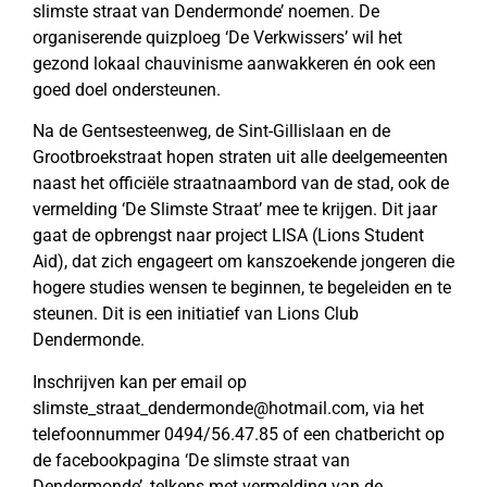
slimste straat van Dendermonde’ noemen. De
organiserende quizploeg ‘De Verkwissers’ wil het
gezond lokaal chauvinisme aanwakkeren én ook een
goed doel ondersteunen.
Na de Gentsesteenweg, de Sint-Gillislaan en de
Grootbroekstraat hopen straten uit alle deelgemeenten
naast het officiële straatnaambord van de stad, ook de
vermelding ‘De Slimste Straat’ mee te krijgen. Dit jaar
gaat de opbrengst naar project LISA (Lions Student
Aid), dat zich engageert om kanszoekende jongeren die
hogere studies wensen te beginnen, te begeleiden en te
steunen. Dit is een initiatief van Lions Club
Dendermonde.
Inschrijven kan per email op
slimste_straat_dendermonde@hotmail.com, via het
telefoonnummer 0494/56.47.85 of een chatbericht op
de facebookpagina ‘De slimste straat van
Dendermonde’, telkens met vermelding van de