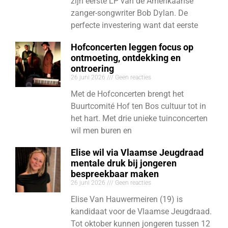
zijn eerste LP van de Amerikaanse
zanger-songwriter Bob Dylan. De
perfecte investering want dat eerste
Hofconcerten leggen focus op
ontmoeting, ontdekking en
ontroering
26 juni 2026
Geen reacties
Met de Hofconcerten brengt het
Buurtcomité Hof ten Bos cultuur tot in
het hart. Met drie unieke tuinconcerten
wil men buren en
Elise wil via Vlaamse Jeugdraad
mentale druk bij jongeren
bespreekbaar maken
26 juni 2026
Geen reacties
Elise Van Hauwermeiren (19) is
kandidaat voor de Vlaamse Jeugdraad.
Tot oktober kunnen jongeren tussen 12