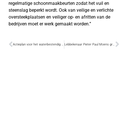
regelmatige schoonmaakbeurten zodat het vuil en
steenslag beperkt wordt. Ook van veilige en verlichte
oversteekplaatsen en veiliger op- en afritten van de
bedrijven moet er werk gemaakt worden.”
Actieplan voor het waterbestendig maken van de Vondelbeek in de Dendervallei
Lebbekenaar Pieter Paul Moens grote pleitbezorger van de Europese Gehandicaptenkaart