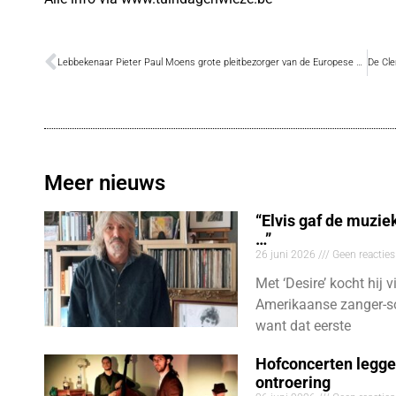
Lebbekenaar Pieter Paul Moens grote pleitbezorger van de Europese Gehandicaptenkaart
Meer nieuws
“Elvis gaf de muzie
…”
26 juni 2026
Geen reacties
Met ‘Desire’ kocht hij v
Amerikaanse zanger-so
want dat eerste
Hofconcerten legge
ontroering