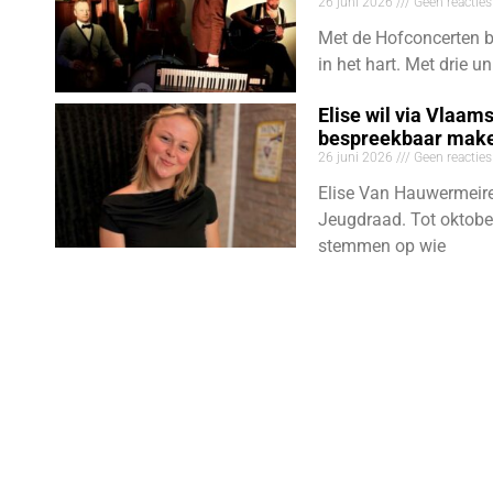
26 juni 2026
Geen reacties
Met de Hofconcerten br
in het hart. Met drie 
Elise wil via Vlaam
bespreekbaar mak
26 juni 2026
Geen reacties
Elise Van Hauwermeire
Jeugdraad. Tot oktobe
stemmen op wie