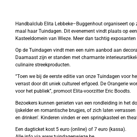
Handbalclub Elita Lebbeke–Buggenhout organiseert op z
maal haar Tuindagen. Dit evenement vindt plaats op een 
Kasteeldomein van Wieze. Meer dan tachtig exposanten be
Op de Tuindagen vindt men een ruim aanbod aan decorati
Daarnaast zijn er standen met charmante interieurartik
culinaire streekproducten.
“Toen we bij de eerste editie van onze Tuindagen voor 
verrast door dit uniek cultureel erfgoed. De Orangerie w
voor het publiek”, promoot Elita-voorzitter Eric Boodts.
Bezoekers kunnen genieten van een rondleiding in het d
ijskelder en romantische brugjes, of zich laten verrassen 
en drinken’. Kinderen vinden er een springkasteel en thea
Een dagticket kost 5 euro (online) of 7 euro (kassa).
Alle info via www.tuindagenwieze.be