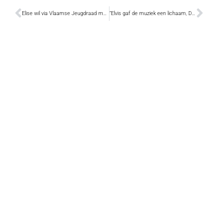
Elise wil via Vlaamse Jeugdraad mentale druk bij jongeren bespreekbaar maken
“Elvis gaf de muziek een lichaam, Dylan schonk haar de ziel …”