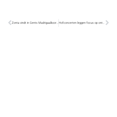
Zonta vindt in Gents Madrigaalkoor partner met gelijkgestemde positieve waarden
Hofconcerten leggen focus op ontmoeting, ontdekking en ontroering