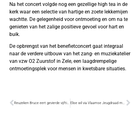
Na het concert volgde nog een gezellige high tea in de
kerk waar een selectie van hartige en zoete lekkernijen
wachtte. De gelegenheid voor ontmoeting en om na te
genieten van het zalige positieve gevoel voor hart en
buik.
De opbrengst van het benefietconcert gaat integraal
naar de verdere uitbouw van het zang- en muziekatelier
van vzw O2 Zuurstof in Zele, een laagdrempelige
ontmoetingsplek voor mensen in kwetsbare situaties.
Reuzeken Bruce eert gevierde vijftigjarige cafébaas van ‘Café Bruce ’n Blues’
Elise wil via Vlaamse Jeugdraad mentale druk bij jongeren bespreekbaar maken