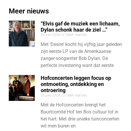
Meer nieuws
“Elvis gaf de muziek een lichaam,
Dylan schonk haar de ziel …”
26 juni 2026
Geen reacties
Met ‘Desire’ kocht hij vijftig jaar geleden
zijn eerste LP van de Amerikaanse
zanger-songwriter Bob Dylan. De
perfecte investering want dat eerste
Hofconcerten leggen focus op
ontmoeting, ontdekking en
ontroering
26 juni 2026
Geen reacties
Met de Hofconcerten brengt het
Buurtcomité Hof ten Bos cultuur tot in
het hart. Met drie unieke tuinconcerten
wil men buren en