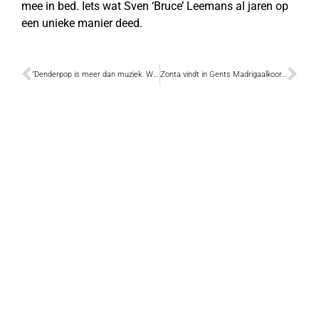
mee in bed. Iets wat Sven ‘Bruce’ Leemans al jaren op
een unieke manier deed.
“Denderpop is meer dan muziek. Wij willen mensen samenbrengen en verbinden”
Zonta vindt in Gents Madrigaalkoor partner met gelijkgestemde positieve waarden