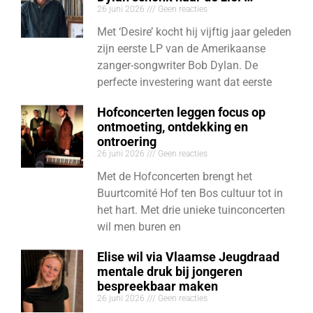
26 juni 2026
Geen reacties
Met ‘Desire’ kocht hij vijftig jaar geleden
zijn eerste LP van de Amerikaanse
zanger-songwriter Bob Dylan. De
perfecte investering want dat eerste
Hofconcerten leggen focus op
ontmoeting, ontdekking en
ontroering
26 juni 2026
Geen reacties
Met de Hofconcerten brengt het
Buurtcomité Hof ten Bos cultuur tot in
het hart. Met drie unieke tuinconcerten
wil men buren en
Elise wil via Vlaamse Jeugdraad
mentale druk bij jongeren
bespreekbaar maken
26 juni 2026
Geen reacties