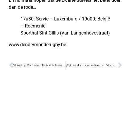
En nu maar hopen dat de zwarte duivels het beter doen
dan de rode…
17u30: Servië – Luxemburg / 19u00: België
– Roemenië
Sporthal Sint-Gillis (Van Langenhovestraat)
www.dendermonderugby.be
Stand up Comedian Bob Maclaren in Zenith
Wijkfeest in Donckstraat en Vlotgraslaan