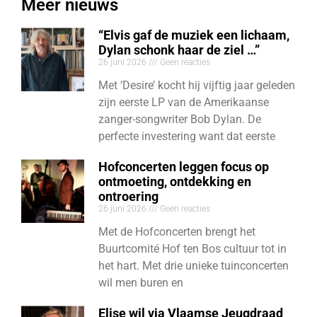
Meer nieuws
“Elvis gaf de muziek een lichaam,
Dylan schonk haar de ziel …”
26 juni 2026
Geen reacties
Met ‘Desire’ kocht hij vijftig jaar geleden
zijn eerste LP van de Amerikaanse
zanger-songwriter Bob Dylan. De
perfecte investering want dat eerste
Hofconcerten leggen focus op
ontmoeting, ontdekking en
ontroering
26 juni 2026
Geen reacties
Met de Hofconcerten brengt het
Buurtcomité Hof ten Bos cultuur tot in
het hart. Met drie unieke tuinconcerten
wil men buren en
Elise wil via Vlaamse Jeugdraad