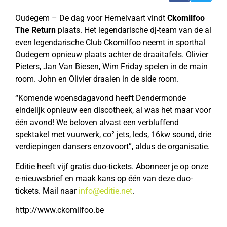
Oudegem – De dag voor Hemelvaart vindt
Ckomilfoo
The Return
plaats. Het legendarische dj-team van de al
even legendarische Club Ckomilfoo neemt in sporthal
Oudegem opnieuw plaats achter de draaitafels. Olivier
Pieters, Jan Van Biesen, Wim Friday spelen in de main
room. John en Olivier draaien in de side room.
“Komende woensdagavond heeft Dendermonde
eindelijk opnieuw een discotheek, al was het maar voor
één avond! We beloven alvast een verbluffend
spektakel met vuurwerk, co² jets, leds, 16kw sound, drie
verdiepingen dansers enzovoort”, aldus de organisatie.
Editie heeft vijf gratis duo-tickets. Abonneer je op onze
e-nieuwsbrief en maak kans op één van deze duo-
tickets. Mail naar
info@editie.net
.
http://www.ckomilfoo.be