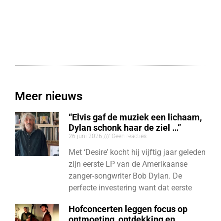
Meer nieuws
“Elvis gaf de muziek een lichaam,
Dylan schonk haar de ziel …”
26 juni 2026
Geen reacties
Met ‘Desire’ kocht hij vijftig jaar geleden
zijn eerste LP van de Amerikaanse
zanger-songwriter Bob Dylan. De
perfecte investering want dat eerste
Hofconcerten leggen focus op
ontmoeting, ontdekking en