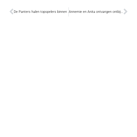
De Panters halen topspelers binnen
Annemie en Anita ontvangen ontbijtmand op moederdag