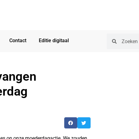
Contact
Editie digitaal
vangen
erdag
ies op onze moederdagactie. We zouden