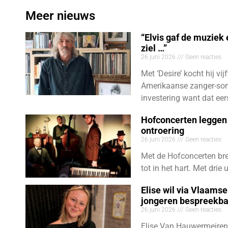
Meer nieuws
“Elvis gaf de muziek
ziel …”
26 juni 2026
Geen reacties
Met ‘Desire’ kocht hij vij
Amerikaanse zanger-son
investering want dat eer
Hofconcerten leggen 
ontroering
26 juni 2026
Geen reacties
Met de Hofconcerten bre
tot in het hart. Met dri
Elise wil via Vlaams
jongeren bespreekb
26 juni 2026
Geen reacties
Elise Van Hauwermeiren