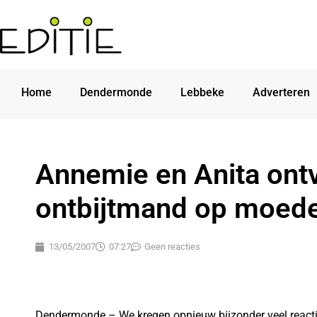
Home
Dendermonde
Lebbeke
Adverteren
Annemie en Anita ont
ontbijtmand op moed
13/05/2007
07:27
Geen reacties
Dendermonde – We kregen opnieuw bijzonder veel react