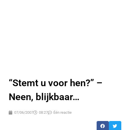
“Stemt u voor hen?” –
Neen, blijkbaar…
07/06/2007
08:27
Één reactie