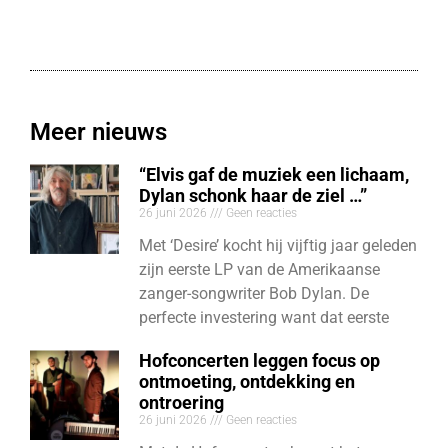
Meer nieuws
“Elvis gaf de muziek een lichaam,
Dylan schonk haar de ziel …”
26 juni 2026
Geen reacties
Met ‘Desire’ kocht hij vijftig jaar geleden
zijn eerste LP van de Amerikaanse
zanger-songwriter Bob Dylan. De
perfecte investering want dat eerste
Hofconcerten leggen focus op
ontmoeting, ontdekking en
ontroering
26 juni 2026
Geen reacties