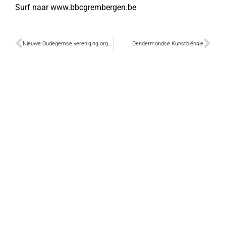
Surf naar www.bbcgrembergen.be
Nieuwe Oudegemse vereniging organiseert Fiësta Aaghem
Dendermondse Kunstbiënale