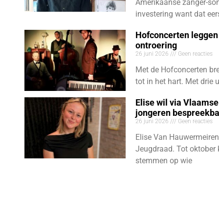
Amerikaanse zanger-son
investering want dat eer
Hofconcerten leggen 
ontroering
26 juni 2026
Geen reacties
Met de Hofconcerten bre
tot in het hart. Met dri
Elise wil via Vlaams
jongeren bespreekb
26 juni 2026
Geen reacties
Elise Van Hauwermeiren
Jeugdraad. Tot oktober 
stemmen op wie