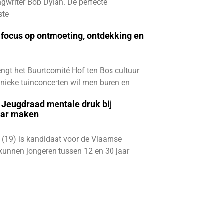
gwriter Bob Dylan. De perfecte
ste
focus op ontmoeting, ontdekking en
ngt het Buurtcomité Hof ten Bos cultuur
e unieke tuinconcerten wil men buren en
e Jeugdraad mentale druk bij
aar maken
 (19) is kandidaat voor de Vlaamse
kunnen jongeren tussen 12 en 30 jaar