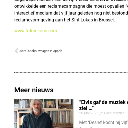
ontwikkelde een reclamecampagne die moest opvallen “d
interactief medium dat vijf jaar geleden nog niet beston
reclamevormgeving aan het Sint-Lukas in Brussel.
www.futurelions.com
20ste landbouwdagen in Appels
Meer nieuws
“Elvis gaf de muziek
ziel …”
26 juni 2026
Geen reacties
Met ‘Desire’ kocht hij vij