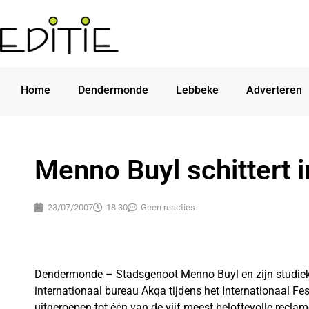
Home
Dendermonde
Lebbeke
Adverteren
Menno Buyl schittert 
23/07/2007
18:30
Geen reacties
Dendermonde – Stadsgenoot Menno Buyl en zijn studiek
internationaal bureau Akqa tijdens het Internationaal F
uitgeroepen tot één van de vijf meest beloftevolle recla