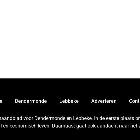
e
Dendermonde
Lebbeke
Adverteren
Cont
 maandblad voor Dendermonde en Lebbeke. In de eerste plaats bren
aal en economisch leven. Daarnaast gaat ook aandacht naar het v