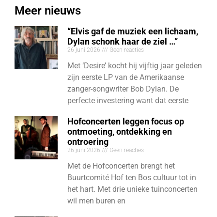
Meer nieuws
“Elvis gaf de muziek een lichaam,
Dylan schonk haar de ziel …”
26 juni 2026
Geen reacties
Met ‘Desire’ kocht hij vijftig jaar geleden
zijn eerste LP van de Amerikaanse
zanger-songwriter Bob Dylan. De
perfecte investering want dat eerste
Hofconcerten leggen focus op
ontmoeting, ontdekking en
ontroering
26 juni 2026
Geen reacties
Met de Hofconcerten brengt het
Buurtcomité Hof ten Bos cultuur tot in
het hart. Met drie unieke tuinconcerten
wil men buren en