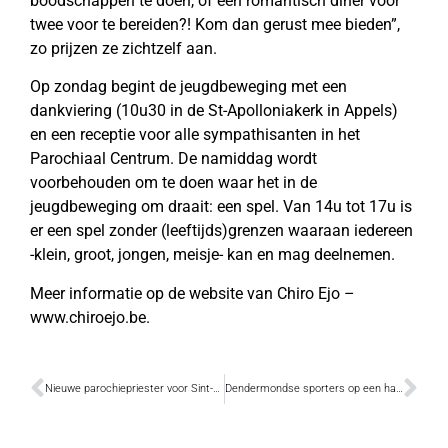
boodschappen te doen, of een romantisch diner voor
twee voor te bereiden?! Kom dan gerust mee bieden”,
zo prijzen ze zichtzelf aan.
Op zondag begint de jeugdbeweging met een
dankviering (10u30 in de St-Apolloniakerk in Appels)
en een receptie voor alle sympathisanten in het
Parochiaal Centrum. De namiddag wordt
voorbehouden om te doen waar het in de
jeugdbeweging om draait: een spel. Van 14u tot 17u is
er een spel zonder (leeftijds)grenzen waaraan iedereen
-klein, groot, jongen, meisje- kan en mag deelnemen.
Meer informatie op de website van Chiro Ejo –
www.chiroejo.be.
Nieuwe parochiepriester voor Sint-Gillis en Boonwijk
Dendermondse sporters op een haar na Belgisch Kampioen ploegentriatlon