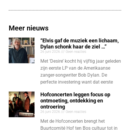
Meer nieuws
“Elvis gaf de muziek een lichaam,
Dylan schonk haar de ziel …”
26 juni 2026
Geen reacties
Met ‘Desire’ kocht hij vijftig jaar geleden
zijn eerste LP van de Amerikaanse
zanger-songwriter Bob Dylan. De
perfecte investering want dat eerste
Hofconcerten leggen focus op
ontmoeting, ontdekking en
ontroering
26 juni 2026
Geen reacties
Met de Hofconcerten brengt het
Buurtcomité Hof ten Bos cultuur tot in