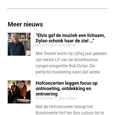
Meer nieuws
“Elvis gaf de muziek een lichaam,
Dylan schonk haar de ziel …”
26 juni 2026
Geen reacties
Met ‘Desire’ kocht hij vijftig jaar geleden
zijn eerste LP van de Amerikaanse
zanger-songwriter Bob Dylan. De
perfecte investering want dat eerste
Hofconcerten leggen focus op
ontmoeting, ontdekking en
ontroering
26 juni 2026
Geen reacties
Met de Hofconcerten brengt het
Buurtcomité Hof ten Bos cultuur tot in