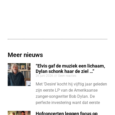
Meer nieuws
“Elvis gaf de muziek een lichaam,
Dylan schonk haar de ziel …”
26 juni 2026
Geen reacties
Met ‘Desire’ kocht hij vijftig jaar geleden
zijn eerste LP van de Amerikaanse
zanger-songwriter Bob Dylan. De
perfecte investering want dat eerste
Hofconcerten leggen focus op