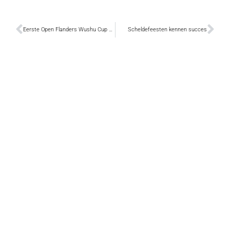
Eerste Open Flanders Wushu Cup morgen in Sint-Gillis
Scheldefeesten kennen succes