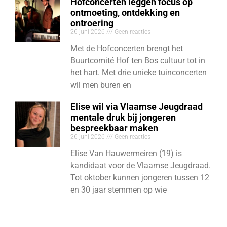
Hofconcerten leggen focus op
ontmoeting, ontdekking en
ontroering
26 juni 2026
Geen reacties
Met de Hofconcerten brengt het
Buurtcomité Hof ten Bos cultuur tot in
het hart. Met drie unieke tuinconcerten
wil men buren en
Elise wil via Vlaamse Jeugdraad
mentale druk bij jongeren
bespreekbaar maken
26 juni 2026
Geen reacties
Elise Van Hauwermeiren (19) is
kandidaat voor de Vlaamse Jeugdraad.
Tot oktober kunnen jongeren tussen 12
en 30 jaar stemmen op wie