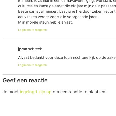
En neen, ik zit niet in een carnavalvereniging, wel sta ik
culturele en kunstige stoet die elk jaar mijn deur passeert
Beste carnavalmensen. Laat jullie hierdoor zeker niet ontm
activiteiten verder zoals alle voorgaande jaren.
Mijn morele steun heb je alvast.
Login om te reageren
jpmc
schreef:
Alvast bedankt voor deze toch nuchtere kijk op de zake
Login om te reageren
Geef een reactie
Je moet
ingelogd zijn op
om een reactie te plaatsen.