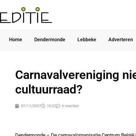
Home
Dendermonde
Lebbeke
Adverteren
Carnavalvereniging ni
cultuurraad?
07/11/2007
18:22
6 reacties
Dendermonde – De carnavalorganisatie Centrum België i