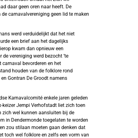
raad daar geen oren naar heeft. De
 de carnavalvereniging geen lid te maken
ns werd verduidelijkt dat het niet
rde een brief aan het dagelijks
 Hierop kwam dan opnieuw een
r de vereniging werd bezocht ‘te
et carnaval bevorderen en het
stand houden van de folklore rond
ck en Gontran De Groodt namens
ndse Karnavalcomité enkele jaren geleden
keizer Jempi Verhofstadt liet zich toen
 zich wel kunnen aansluiten bij de
 om in Dendermonde toegelaten te worden
“Men zou stilaan moeten gaan denken dat
het toch wel folklore en zelfs een vorm van