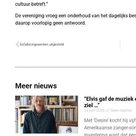
cultuur betreft.”
De vereniging vroeg een onderhoud van het dagelijks be
daarop voorlopig geen antwoord.
Asfalteringswerken uitgesteld
Meer nieuws
“Elvis gaf de muziek
ziel …”
26 juni 2026
Geen reacties
Met ‘Desire’ kocht hij vij
Amerikaanse zanger-son
investering want dat eer