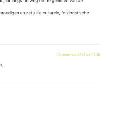
 elk jaar langs de weg om te genieten van de
.
oedigen en zet jullie culturele, folkloristische
12 november 2007 om 12:15
n.