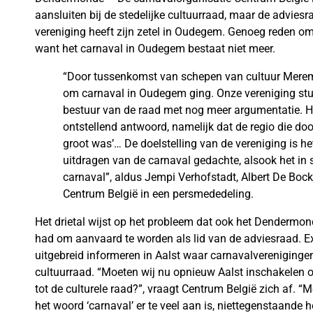
aansluiten bij de stedelijke cultuurraad, maar de advies
vereniging heeft zijn zetel in Oudegem. Genoeg reden om
want het carnaval in Oudegem bestaat niet meer.
“Door tussenkomst van schepen van cultuur Merema
om carnaval in Oudegem ging. Onze vereniging stuu
bestuur van de raad met nog meer argumentatie.
ontstellend antwoord, namelijk dat de regio die doo
groot was’… De doelstelling van de vereniging is h
uitdragen van de carnaval gedachte, alsook het in 
carnaval”, aldus Jempi Verhofstadt, Albert De Bo
Centrum België in een persmededeling.
Het drietal wijst op het probleem dat ook het Dendermo
had om aanvaard te worden als lid van de adviesraad. Ex-
uitgebreid informeren in Aalst waar carnavalverenigingen
cultuurraad. “Moeten wij nu opnieuw Aalst inschakelen
tot de culturele raad?”, vraagt Centrum België zich af. 
het woord ‘carnaval’ er te veel aan is, niettegenstaande 