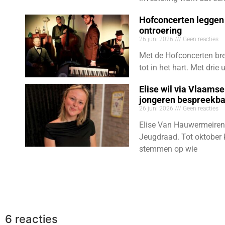
Hofconcerten leggen 
ontroering
26 juni 2026
Geen reacties
Met de Hofconcerten bre
tot in het hart. Met dri
Elise wil via Vlaams
jongeren bespreekb
26 juni 2026
Geen reacties
Elise Van Hauwermeiren
Jeugdraad. Tot oktober 
stemmen op wie
6 reacties