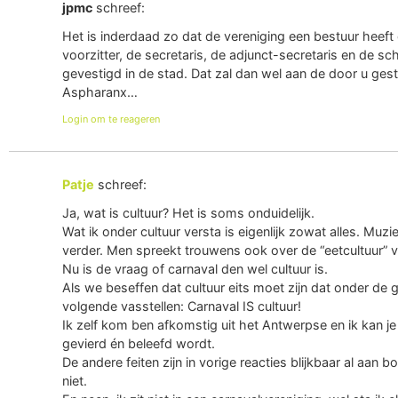
jpmc
schreef:
Het is inderdaad zo dat de vereniging een bestuur heef
voorzitter, de secretaris, de adjunct-secretaris en de sc
gevestigd in de stad. Dat zal dan wel aan de door u ge
Aspharanx…
Login om te reageren
Patje
schreef:
Ja, wat is cultuur? Het is soms onduidelijk.
Wat ik onder cultuur versta is eigenlijk zowat alles. Muzi
verder. Men spreekt trouwens ook over de “eetcultuur” v
Nu is de vraag of carnaval den wel cultuur is.
Als we beseffen dat cultuur eits moet zijn dat onder d
volgende vasstellen: Carnaval IS cultuur!
Ik zelf kom ben afkomstig uit het Antwerpse en ik kan je
gevierd én beleefd wordt.
De andere feiten zijn in vorige reacties blijkbaar al aan
niet.