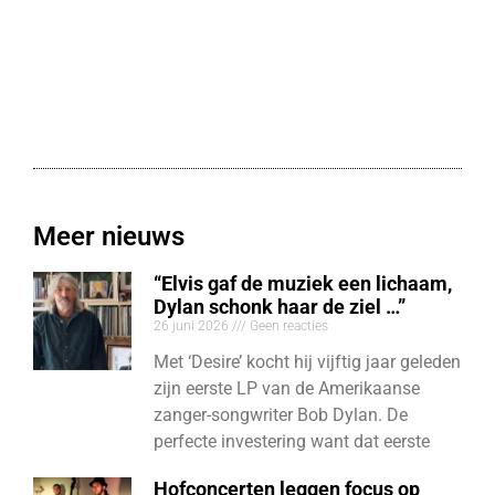
Meer nieuws
“Elvis gaf de muziek een lichaam,
Dylan schonk haar de ziel …”
26 juni 2026
Geen reacties
Met ‘Desire’ kocht hij vijftig jaar geleden
zijn eerste LP van de Amerikaanse
zanger-songwriter Bob Dylan. De
perfecte investering want dat eerste
Hofconcerten leggen focus op