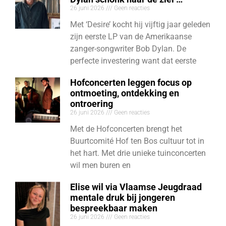
26 juni 2026
Geen reacties
Met ‘Desire’ kocht hij vijftig jaar geleden
zijn eerste LP van de Amerikaanse
zanger-songwriter Bob Dylan. De
perfecte investering want dat eerste
Hofconcerten leggen focus op
ontmoeting, ontdekking en
ontroering
26 juni 2026
Geen reacties
Met de Hofconcerten brengt het
Buurtcomité Hof ten Bos cultuur tot in
het hart. Met drie unieke tuinconcerten
wil men buren en
Elise wil via Vlaamse Jeugdraad
mentale druk bij jongeren
bespreekbaar maken
26 juni 2026
Geen reacties