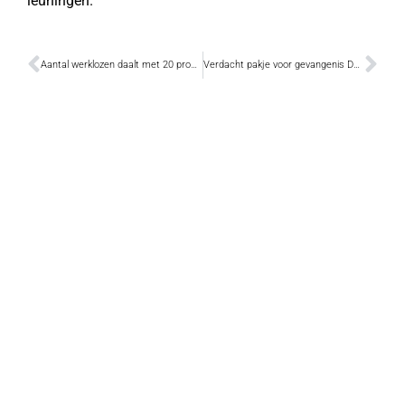
leuningen.
Aantal werklozen daalt met 20 procent
Verdacht pakje voor gevangenis Dendermonde