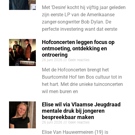
Met ‘Desire’ kocht hij vijftig jaar geleden
zijn eerste LP van de Amerikaanse
zanger-songwriter Bob Dylan. De
perfecte investering want dat eerste
Hofconcerten leggen focus op
ontmoeting, ontdekking en
ontroering
26 juni 2026
Geen reacties
Met de Hofconcerten brengt het
Buurtcomité Hof ten Bos cultuur tot in
het hart. Met drie unieke tuinconcerten
wil men buren en
Elise wil via Vlaamse Jeugdraad
mentale druk bij jongeren
bespreekbaar maken
26 juni 2026
Geen reacties
Elise Van Hauwermeiren (19) is