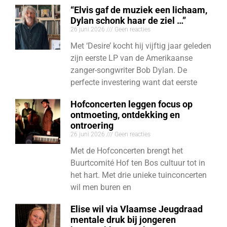
“Elvis gaf de muziek een lichaam,
Dylan schonk haar de ziel …”
26 juni 2026
Geen reacties
Met ‘Desire’ kocht hij vijftig jaar geleden
zijn eerste LP van de Amerikaanse
zanger-songwriter Bob Dylan. De
perfecte investering want dat eerste
Hofconcerten leggen focus op
ontmoeting, ontdekking en
ontroering
26 juni 2026
Geen reacties
Met de Hofconcerten brengt het
Buurtcomité Hof ten Bos cultuur tot in
het hart. Met drie unieke tuinconcerten
wil men buren en
Elise wil via Vlaamse Jeugdraad
mentale druk bij jongeren