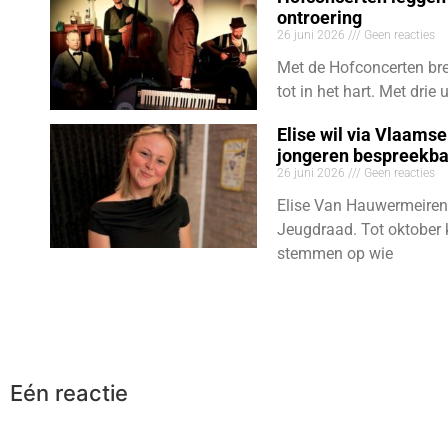
ontroering
26 juni 2026
Geen reacties
Met de Hofconcerten bre
tot in het hart. Met dri
Elise wil via Vlaams
jongeren bespreekb
26 juni 2026
Geen reacties
Elise Van Hauwermeiren
Jeugdraad. Tot oktober 
stemmen op wie
Eén reactie