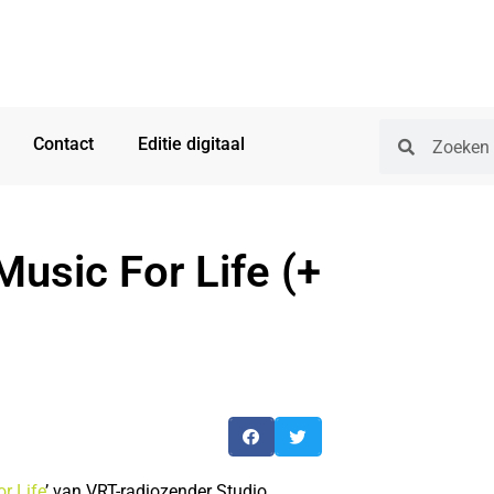
Contact
Editie digitaal
usic For Life (+
r Life
’ van VRT-radiozender Studio