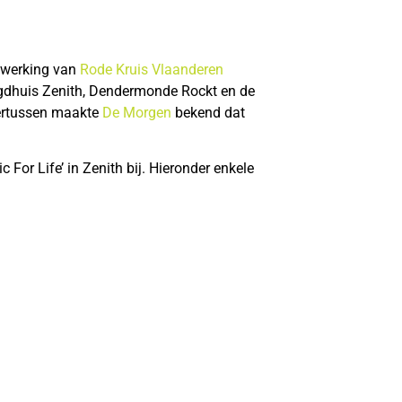
ewerking van
Rode Kruis Vlaanderen
gdhuis Zenith, Dendermonde Rockt en de
dertussen maakte
De Morgen
bekend dat
or Life’ in Zenith bij. Hieronder enkele