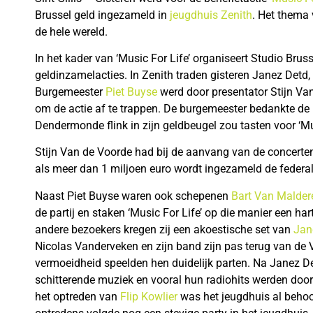
Brussel geld ingezameld in
jeugdhuis Zenith
. Het thema 
de hele wereld.
In het kader van ‘Music For Life’ organiseert Studio Brus
geldinzamelacties. In Zenith traden gisteren Janez Detd,
Burgemeester
Piet Buyse
werd door presentator Stijn Va
om de actie af te trappen. De burgemeester bedankte de 
Dendermonde flink in zijn geldbeugel zou tasten voor ‘Mus
Stijn Van de Voorde had bij de aanvang van de concerte
als meer dan 1 miljoen euro wordt ingezameld de federal
Naast Piet Buyse waren ook schepenen
Bart Van Malder
de partij en staken ‘Music For Life’ op die manier een 
andere bezoekers kregen zij een akoestische set van
Jan
Nicolas Vanderveken en zijn band zijn pas terug van de V
vermoeidheid speelden hen duidelijk parten. Na Janez D
schitterende muziek en vooral hun radiohits werden door
het optreden van
Flip Kowlier
was het jeugdhuis al behoor