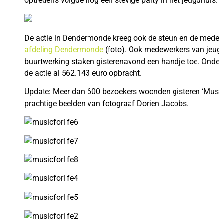
optredens volgde nog een stevige party in het jeugdhuis.
De actie in Dendermonde kreeg ook de steun en de med
afdeling Dendermonde
(foto). Ook medewerkers van jeu
buurtwerking staken gisterenavond een handje toe. On
de actie al 562.143 euro opbracht.
Update: Meer dan 600 bezoekers woonden gisteren ‘Music F
prachtige beelden van fotograaf Dorien Jacobs.