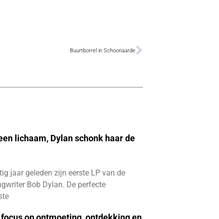
Buurtborrel in Schoonaarde
 een lichaam, Dylan schonk haar de
ftig jaar geleden zijn eerste LP van de
gwriter Bob Dylan. De perfecte
ste
focus op ontmoeting, ontdekking en