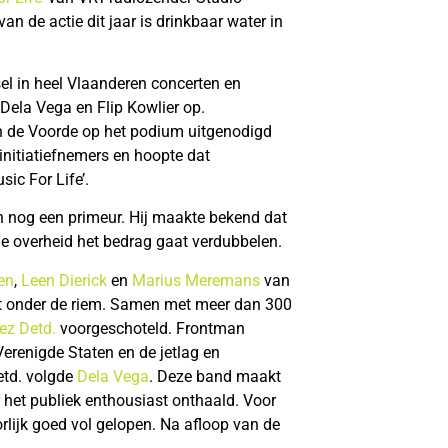
van de actie dit jaar is drinkbaar water in
sel in heel Vlaanderen concerten en
 Dela Vega en Flip Kowlier op.
n de Voorde op het podium uitgenodigd
initiatiefnemers en hoopte dat
ic For Life’.
n nog een primeur. Hij maakte bekend dat
e overheid het bedrag gaat verdubbelen.
en
,
Leen Dierick
en
Marius Meremans
van
hart onder de riem. Samen met meer dan 300
ez Detd.
voorgeschoteld. Frontman
erenigde Staten en de jetlag en
etd. volgde
Dela Vega
. Deze band maakt
 het publiek enthousiast onthaald. Voor
lijk goed vol gelopen. Na afloop van de