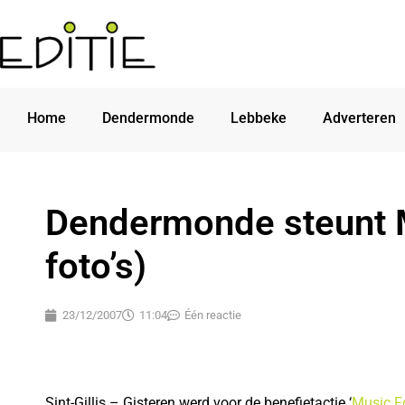
Home
Dendermonde
Lebbeke
Adverteren
Dendermonde steunt M
foto’s)
23/12/2007
11:04
Één reactie
Sint-Gillis – Gisteren werd voor de benefietactie ‘
Music Fo