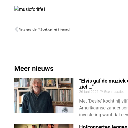
Fiets gestolen? Zoek op het internet!
Meer nieuws
“Elvis gaf de muziek
ziel …”
26 juni 2026
Geen reacties
Met ‘Desire’ kocht hij vij
Amerikaanse zanger-son
investering want dat eer
Hofconcerten leggen 