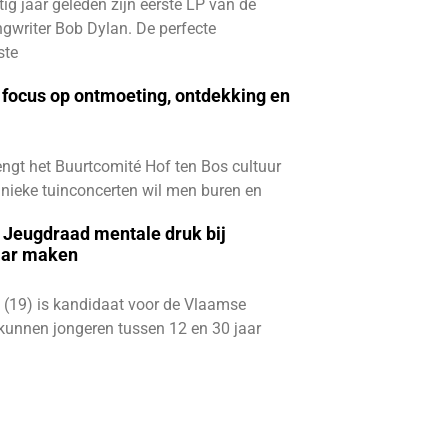
ftig jaar geleden zijn eerste LP van de
gwriter Bob Dylan. De perfecte
ste
focus op ontmoeting, ontdekking en
ngt het Buurtcomité Hof ten Bos cultuur
e unieke tuinconcerten wil men buren en
e Jeugdraad mentale druk bij
aar maken
 (19) is kandidaat voor de Vlaamse
kunnen jongeren tussen 12 en 30 jaar