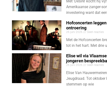
Met ‘Desire’ kocht hij vij
Amerikaanse zanger-son
investering want dat eer
Hofconcerten leggen 
ontroering
26 juni 2026
Geen reacties
Met de Hofconcerten bre
tot in het hart. Met dri
Elise wil via Vlaams
jongeren bespreekb
26 juni 2026
Geen reacties
Elise Van Hauwermeiren
Jeugdraad. Tot oktober 
stemmen op wie