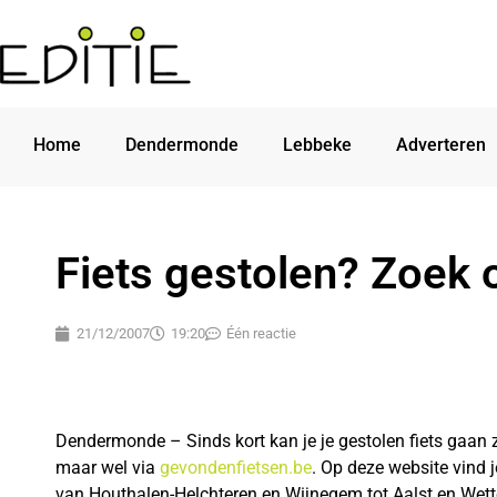
Home
Dendermonde
Lebbeke
Adverteren
Fiets gestolen? Zoek o
21/12/2007
19:20
Één reactie
Dendermonde – Sinds kort kan je je gestolen fiets gaan z
maar wel via
gevondenfietsen.be
. Op deze website vind je
van Houthalen-Helchteren en Wijnegem tot Aalst en Wet