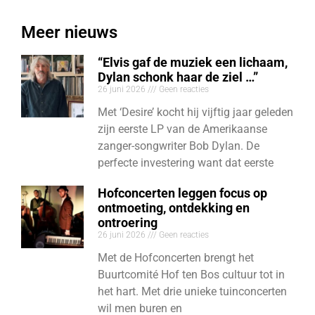
Meer nieuws
“Elvis gaf de muziek een lichaam,
Dylan schonk haar de ziel …”
26 juni 2026
Geen reacties
Met ‘Desire’ kocht hij vijftig jaar geleden
zijn eerste LP van de Amerikaanse
zanger-songwriter Bob Dylan. De
perfecte investering want dat eerste
Hofconcerten leggen focus op
ontmoeting, ontdekking en
ontroering
26 juni 2026
Geen reacties
Met de Hofconcerten brengt het
Buurtcomité Hof ten Bos cultuur tot in
het hart. Met drie unieke tuinconcerten
wil men buren en