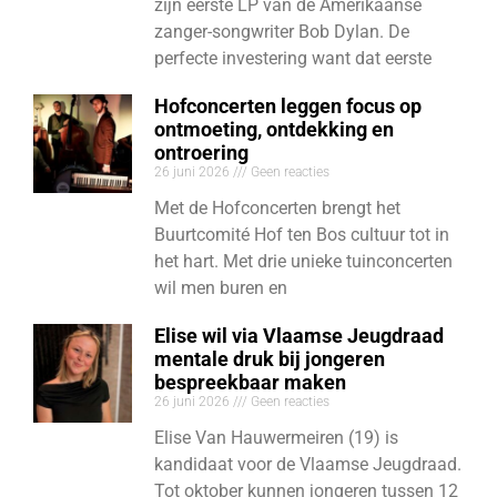
zijn eerste LP van de Amerikaanse
zanger-songwriter Bob Dylan. De
perfecte investering want dat eerste
Hofconcerten leggen focus op
ontmoeting, ontdekking en
ontroering
26 juni 2026
Geen reacties
Met de Hofconcerten brengt het
Buurtcomité Hof ten Bos cultuur tot in
het hart. Met drie unieke tuinconcerten
wil men buren en
Elise wil via Vlaamse Jeugdraad
mentale druk bij jongeren
bespreekbaar maken
26 juni 2026
Geen reacties
Elise Van Hauwermeiren (19) is
kandidaat voor de Vlaamse Jeugdraad.
Tot oktober kunnen jongeren tussen 12