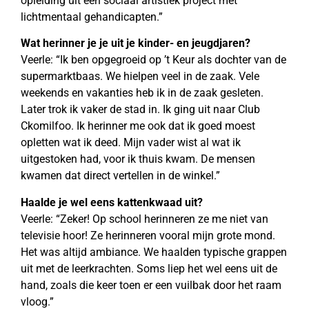
opleiding uit een sociaal artistiek project met
lichtmentaal gehandicapten.”
Wat herinner je je uit je kinder- en jeugdjaren?
Veerle: “Ik ben opgegroeid op ’t Keur als dochter van de
supermarktbaas. We hielpen veel in de zaak. Vele
weekends en vakanties heb ik in de zaak gesleten.
Later trok ik vaker de stad in. Ik ging uit naar Club
Ckomilfoo. Ik herinner me ook dat ik goed moest
opletten wat ik deed. Mijn vader wist al wat ik
uitgestoken had, voor ik thuis kwam. De mensen
kwamen dat direct vertellen in de winkel.”
Haalde je wel eens kattenkwaad uit?
Veerle: “Zeker! Op school herinneren ze me niet van
televisie hoor! Ze herinneren vooral mijn grote mond.
Het was altijd ambiance. We haalden typische grappen
uit met de leerkrachten. Soms liep het wel eens uit de
hand, zoals die keer toen er een vuilbak door het raam
vloog.”