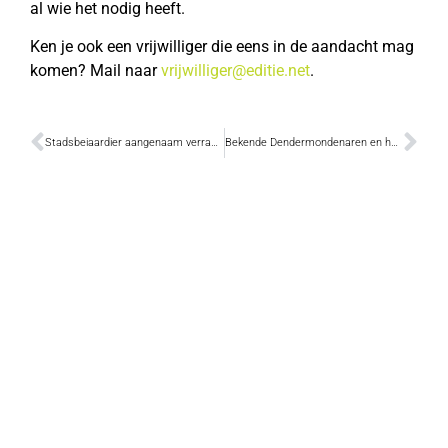
al wie het nodig heeft.
Ken je ook een vrijwilliger die eens in de aandacht mag
komen? Mail naar
vrijwilliger@editie.net
.
Stadsbeiaardier aangenaam verrast door de vele reacties
Bekende Dendermondenaren en hun favoriete speelgoed