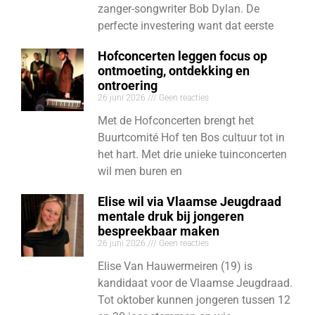
zanger-songwriter Bob Dylan. De
perfecte investering want dat eerste
Hofconcerten leggen focus op
ontmoeting, ontdekking en
ontroering
26 juni 2026
Geen reacties
Met de Hofconcerten brengt het
Buurtcomité Hof ten Bos cultuur tot in
het hart. Met drie unieke tuinconcerten
wil men buren en
Elise wil via Vlaamse Jeugdraad
mentale druk bij jongeren
bespreekbaar maken
26 juni 2026
Geen reacties
Elise Van Hauwermeiren (19) is
kandidaat voor de Vlaamse Jeugdraad.
Tot oktober kunnen jongeren tussen 12