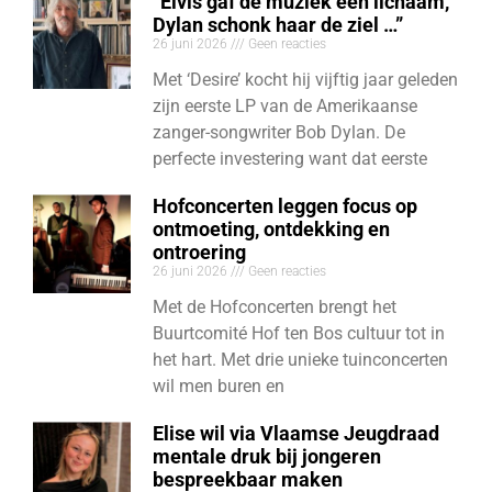
“Elvis gaf de muziek een lichaam,
Dylan schonk haar de ziel …”
26 juni 2026
Geen reacties
Met ‘Desire’ kocht hij vijftig jaar geleden
zijn eerste LP van de Amerikaanse
zanger-songwriter Bob Dylan. De
perfecte investering want dat eerste
Hofconcerten leggen focus op
ontmoeting, ontdekking en
ontroering
26 juni 2026
Geen reacties
Met de Hofconcerten brengt het
Buurtcomité Hof ten Bos cultuur tot in
het hart. Met drie unieke tuinconcerten
wil men buren en
Elise wil via Vlaamse Jeugdraad
mentale druk bij jongeren
bespreekbaar maken