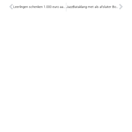
Leerlingen schenken 1.000 euro aan Cliniclowns
JazzBataklang met als afsluiter Boogie Boy