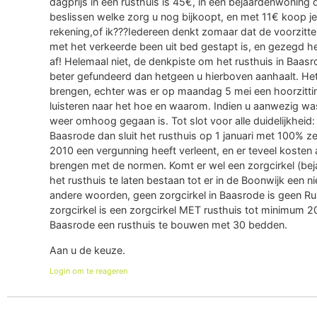
dagprijs in een rusthuis is 45€, in een bejaardenwoning 
beslissen welke zorg u nog bijkoopt, en met 11€ koop je
rekening,of ik???Iedereen denkt zomaar dat de voorzi
met het verkeerde been uit bed gestapt is, en gezegd he
af! Helemaal niet, de denkpiste om het rusthuis in Baas
beter gefundeerd dan hetgeen u hierboven aanhaalt. Het 
brengen, echter was er op maandag 5 mei een hoorzit
luisteren naar het hoe en waarom. Indien u aanwezig w
weer omhoog gegaan is. Tot slot voor alle duidelijkheid
Baasrode dan sluit het rusthuis op 1 januari met 100% ze
2010 een vergunning heeft verleent, en er teveel kosten 
brengen met de normen. Komt er wel een zorgcirkel (bej
het rusthuis te laten bestaan tot er in de Boonwijk een 
andere woorden, geen zorgcirkel in Baasrode is geen Ru
zorgcirkel is een zorgcirkel MET rusthuis tot minimum 
Baasrode een rusthuis te bouwen met 30 bedden.
Aan u de keuze.
Login om te reageren