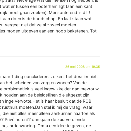
e plaats? Het enige wat die mensen nog hebben, is
et wat er tussen een boterham ligt (aan een kant
elijk moet gaan zoeken). Mensonterend is dit !
t aan doen is de boodschap. En laat staan wat
s. Vergeet niet dat ze al zoveel moeten
ntjes mogen uitgeven aan een hoop bakstenen. Tot
26 mei 2008 om 19:35
 maar 1 ding concluderen: ze kent het dossier niet.
an het scheiden van zorg en wonen? Van de
De problematiek is veel ingewikkelder dan mevrouw
houden aan de beleidslijnen die uitgezet zijn
an Inge Vervotte.Het is haar besluit dat de ROB
t rusthuis moeten.Dan stel ik mij de vraag: waar
die niet alles meer alleen aankunnen naartoe als
??? Privé huren?? dan gaan de zuurverdiende
en bejaardenwoning. Om u een idee te geven, de