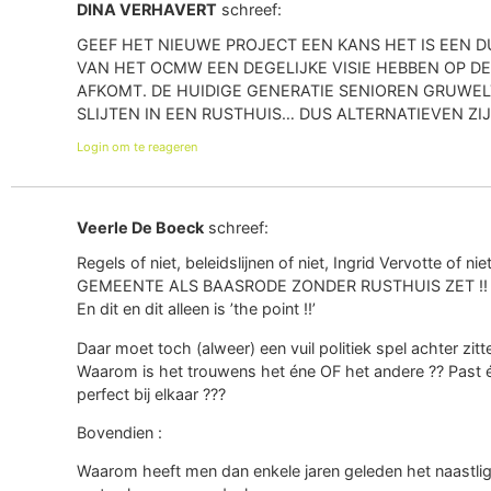
DINA VERHAVERT
schreef:
GEEF HET NIEUWE PROJECT EEN KANS HET IS EEN D
VAN HET OCMW EEN DEGELIJKE VISIE HEBBEN OP DE
AFKOMT. DE HUIDIGE GENERATIE SENIOREN GRUWEL
SLIJTEN IN EEN RUSTHUIS… DUS ALTERNATIEVEN ZI
Login om te reageren
Veerle De Boeck
schreef:
Regels of niet, beleidslijnen of niet, Ingrid Vervotte of 
GEMEENTE ALS BAASRODE ZONDER RUSTHUIS ZET !!
En dit en dit alleen is ’the point !!’
Daar moet toch (alweer) een vuil politiek spel achter zitt
Waarom is het trouwens het éne OF het andere ?? Past één
perfect bij elkaar ???
Bovendien :
Waarom heeft men dan enkele jaren geleden het naastlig