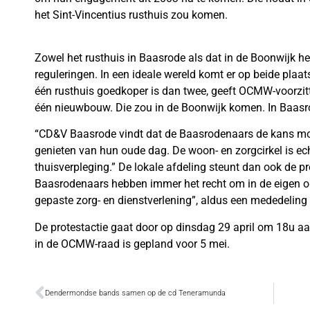
het Sint-Vincentius rusthuis zou komen.
Zowel het rusthuis in Baasrode als dat in de Boonwijk h
reguleringen. In een ideale wereld komt er op beide plaa
één rusthuis goedkoper is dan twee, geeft OCMW-voorzit
één nieuwbouw. Die zou in de Boonwijk komen. In Baasr
“CD&V Baasrode vindt dat de Baasrodenaars de kans moe
genieten van hun oude dag. De woon- en zorgcirkel is ec
thuisverpleging.” De lokale afdeling steunt dan ook de p
Baasrodenaars hebben immer het recht om in de eigen o
gepaste zorg- en dienstverlening”, aldus een mededelin
De protestactie gaat door op dinsdag 29 april om 18u a
in de OCMW-raad is gepland voor 5 mei.
Dendermondse bands samen op de cd Teneramunda