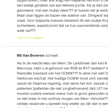
opgetrokken, maar wat krijgt een bejaarde hiervoor in d
een beetje genieten van een lekkere portie. Als je dan zi
gesmeerd, met een stukje vlees??? er tussen dat je werk
Maar daar liggen de bazen niet wakker van. Dringend wa
staat. Voor bejaarde mensen betekent dit een stukje thui
achterlaten, waarbij komt dat ze hun zuurverdiende ce
welk nut???
Login om te reageren
Rik Van Beveren
schreef:
Als ik de reactie lees van Mevr. De Landsheer dan kan ik
Mevrouw, hebt u al gehoord van ROB en RVT bedden? V
financiële toestand van het OCMW??? Ik denk het niet! 
hierboven inschat. Het huidige OCMW moet zich namelijk 
vanuit de Vlaamse regering, met name het min. besluit v
patienten (patienten die niet zorgbehoevend zijn) UIT he
moeten oudere mensen wiens huis te groot geworden is, 
ze niet meer in het rusthuis mogen van Mevr. Vervotte?
centjes waarover u spreekt nog sneller op zijn dan in e