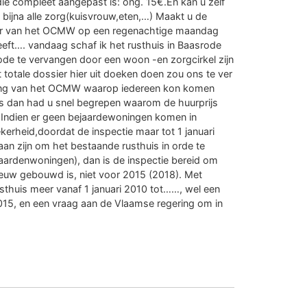
die compleet aangepast is: ong. 15€.En kan u zelf
 bijna alle zorg(kuisvrouw,eten,…) Maakt u de
tter van het OCMW op een regenachtige maandag
eft…. vandaag schaf ik het rusthuis in Baasrode
rode te vervangen door een woon -en zorgcirkel zijn
totale dossier hier uit doeken doen zou ons te ver
ting van het OCMW waarop iedereen kon komen
as dan had u snel begrepen waarom de huurprijs
: Indien er geen bejaardewoningen komen in
kerheid,doordat de inspectie maar tot 1 januari
aan zijn om het bestaande rusthuis in orde te
aardenwoningen), dan is de inspectie bereid om
nieuw gebouwd is, niet voor 2015 (2018). Met
sthuis meer vanaf 1 januari 2010 tot……, wel een
2015, en een vraag aan de Vlaamse regering om in