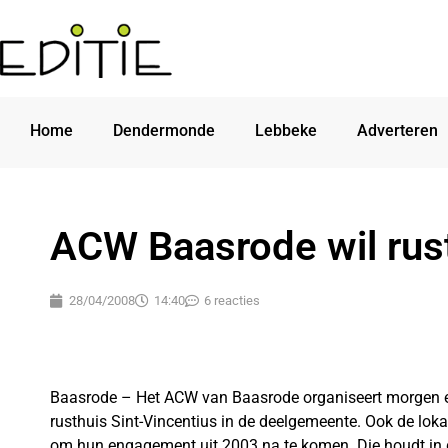
Home
Dendermonde
Lebbeke
Adverteren
ACW Baasrode wil rus
28/04/2008
14:40
6 reacties
Baasrode – Het ACW van Baasrode organiseert morgen ee
rusthuis Sint-Vincentius in de deelgemeente. Ook de lo
om hun engagement uit 2003 na te komen. Die houdt in 