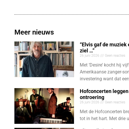
Meer nieuws
“Elvis gaf de muziek
ziel …”
26 juni 2026
Geen reacties
Met ‘Desire’ kocht hij vij
Amerikaanse zanger-son
investering want dat eer
Hofconcerten leggen 
ontroering
26 juni 2026
Geen reacties
Met de Hofconcerten bre
tot in het hart. Met dri