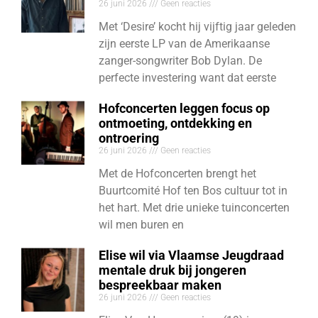
26 juni 2026
Geen reacties
Met ‘Desire’ kocht hij vijftig jaar geleden
zijn eerste LP van de Amerikaanse
zanger-songwriter Bob Dylan. De
perfecte investering want dat eerste
Hofconcerten leggen focus op
ontmoeting, ontdekking en
ontroering
26 juni 2026
Geen reacties
Met de Hofconcerten brengt het
Buurtcomité Hof ten Bos cultuur tot in
het hart. Met drie unieke tuinconcerten
wil men buren en
Elise wil via Vlaamse Jeugdraad
mentale druk bij jongeren
bespreekbaar maken
26 juni 2026
Geen reacties