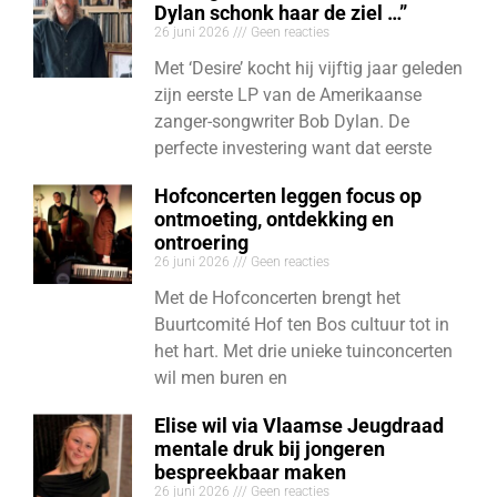
Dylan schonk haar de ziel …”
26 juni 2026
Geen reacties
Met ‘Desire’ kocht hij vijftig jaar geleden
zijn eerste LP van de Amerikaanse
zanger-songwriter Bob Dylan. De
perfecte investering want dat eerste
Hofconcerten leggen focus op
ontmoeting, ontdekking en
ontroering
26 juni 2026
Geen reacties
Met de Hofconcerten brengt het
Buurtcomité Hof ten Bos cultuur tot in
het hart. Met drie unieke tuinconcerten
wil men buren en
Elise wil via Vlaamse Jeugdraad
mentale druk bij jongeren
bespreekbaar maken
26 juni 2026
Geen reacties