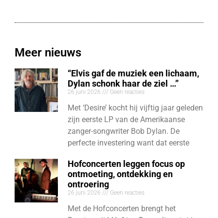
Meer nieuws
“Elvis gaf de muziek een lichaam,
Dylan schonk haar de ziel …”
26 juni 2026
Geen reacties
Met ‘Desire’ kocht hij vijftig jaar geleden
zijn eerste LP van de Amerikaanse
zanger-songwriter Bob Dylan. De
perfecte investering want dat eerste
Hofconcerten leggen focus op
ontmoeting, ontdekking en
ontroering
26 juni 2026
Geen reacties
Met de Hofconcerten brengt het