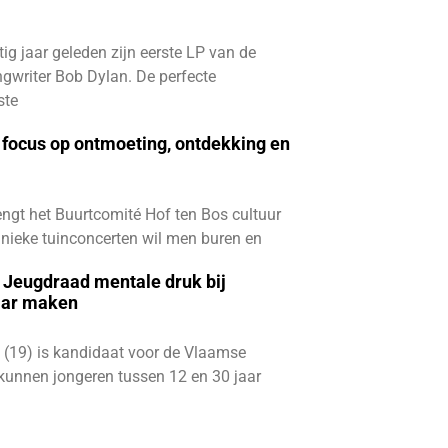
ftig jaar geleden zijn eerste LP van de
gwriter Bob Dylan. De perfecte
ste
focus op ontmoeting, ontdekking en
ngt het Buurtcomité Hof ten Bos cultuur
e unieke tuinconcerten wil men buren en
e Jeugdraad mentale druk bij
aar maken
 (19) is kandidaat voor de Vlaamse
kunnen jongeren tussen 12 en 30 jaar