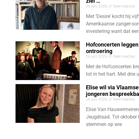
ziel …”
26 juni 2026
Geen reacties
Met ‘Desire’ kocht hij vij
Amerikaanse zanger-son
investering want dat eer
Hofconcerten leggen 
ontroering
26 juni 2026
Geen reacties
Met de Hofconcerten bre
tot in het hart. Met dri
Elise wil via Vlaams
jongeren bespreekb
26 juni 2026
Geen reacties
Elise Van Hauwermeiren
Jeugdraad. Tot oktober 
stemmen op wie